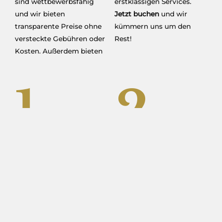
sind wettbewerbsfähig
erstklassigen Services.
und wir bieten
Jetzt buchen
und wir
transparente Preise ohne
kümmern uns um den
versteckte Gebühren oder
Rest!
Kosten. Außerdem bieten
1.
2.
Professioneller
Festpreis &
Autofahrer
Boni
3.
4.