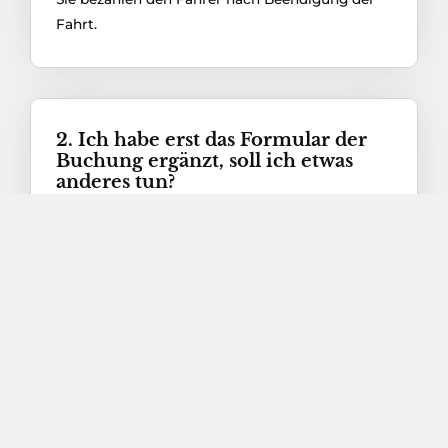
Fahrt.
2. Ich habe erst das Formular der
Buchung ergänzt, soll ich etwas
anderes tun?
.Kurz nach Ihrer Online-Buchung erhalten Sie
die Bestätigung Ihres Auftrages per E-Mail.
Prüfen Sie bitte die Richtigkeit der Bestätigung
mit größter Sorgfalt und kontaktieren Sie Uns
unverzüglich im Falle eines Fehlers. Bitte geben
Sie Ihre Details an, z.B. Flugnummer,
Kontaktdaten, etc.