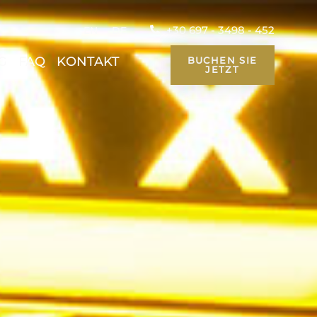
+30 697 - 3498 - 452
EN
DE
G
FAQ
KONTAKT
BUCHEN SIE
JETZT