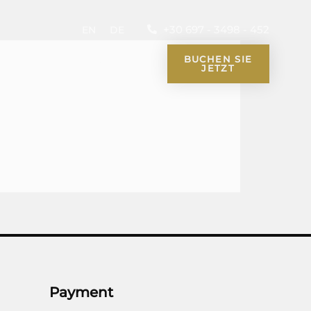
+30 697 - 3498 - 452
EN
DE
G
FAQ
KONTAKT
BUCHEN SIE
JETZT
Payment